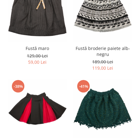
Fustă maro
Fustă broderie paiete alb-
negru
129,00 Lei
189,00 Lei
59,00 Lei
119,00 Lei
-38%
-41%