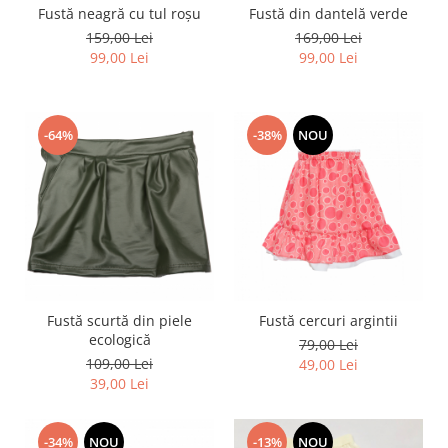
Fustă neagră cu tul roșu
Fustă din dantelă verde
159,00 Lei
169,00 Lei
99,00 Lei
99,00 Lei
-64%
-38%
NOU
Fustă scurtă din piele
Fustă cercuri argintii
ecologică
79,00 Lei
109,00 Lei
49,00 Lei
39,00 Lei
-34%
NOU
-13%
NOU