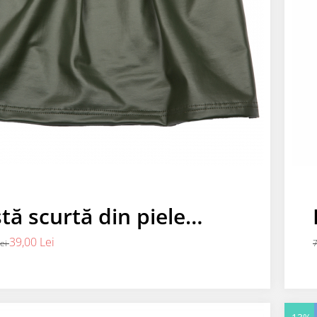
tă scurtă din piele
logică
39,00 Lei
Lei
7