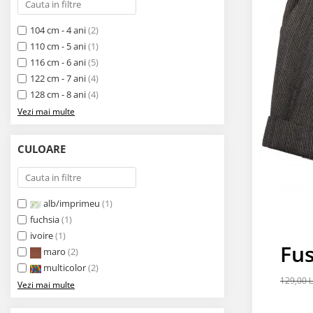
104 cm - 4 ani
(2)
110 cm - 5 ani
(1)
116 cm - 6 ani
(5)
122 cm - 7 ani
(4)
128 cm - 8 ani
(4)
Vezi mai multe
CULOARE
alb/imprimeu
(1)
fuchsia
(1)
ivoire
(1)
Fu
maro
(2)
multicolor
(2)
129,00 
Vezi mai multe