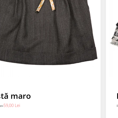
stă maro
59,00 Lei
Lei
1