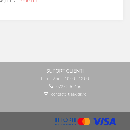
tul 10 culori
129,00 Lei
49,00 Lei
SUPORT CLIENTI
Luni - Vineri: 10:00 - 18:00
0722.336.456
contact@tiaakids.ro