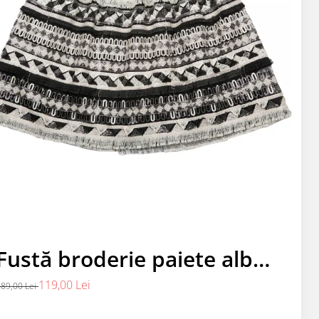
Fustă broderie paiete alb-
negru
119,00 Lei
89,00 Lei