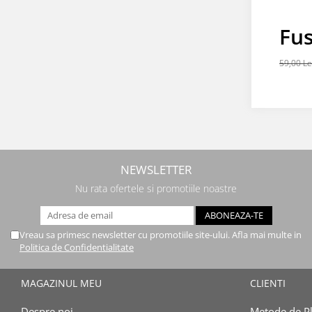
Fus
col
59,00 L
NEWSLETTER
Nu rata ofertele si promotiile noastre
Vreau sa primesc newsletter cu promotiile site-ului. Afla mai multe in
Politica de Confidentialitate
MAGAZINUL MEU
CLIENTI
Despre noi
Metode de Pl