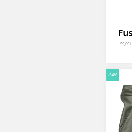
Fus
159,00 
-64%