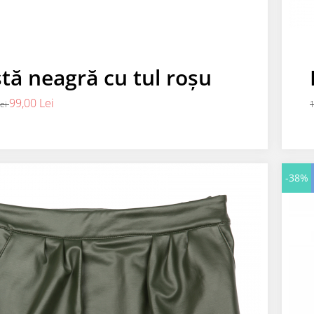
tă neagră cu tul roșu
99,00 Lei
Lei
1
-38%