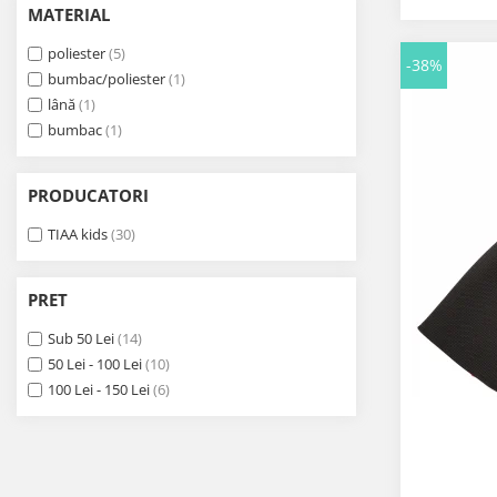
MATERIAL
poliester
(5)
-38%
bumbac/poliester
(1)
lână
(1)
bumbac
(1)
PRODUCATORI
TIAA kids
(30)
PRET
Sub 50 Lei
(14)
50 Lei - 100 Lei
(10)
100 Lei - 150 Lei
(6)