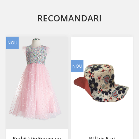
RECOMANDARI
NOU
NOU
Rochiță tip Frozen roz
Pălărie Kari