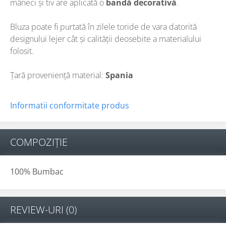
mâneci și tiv are aplicată o
bandă decorativă
.
Bluza poate fi purtată în zilele toride de vara datorită
designului lejer cât și calității deosebite a materialului
folosit.
Țară proveniență material:
Spania
Informatii conformitate produs
COMPOZIȚIE
100% Bumbac
REVIEW-URI
(0)