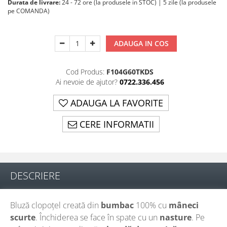
Durata de livrare:
24 - 72 ore (la produsele in STOC) | 5 zile (la produsele
pe COMANDA)
ADAUGA IN COS
Cod Produs:
F104G60TKDS
Ai nevoie de ajutor?
0722.336.456
ADAUGA LA FAVORITE
CERE INFORMATII
DESCRIERE
Bluză clopoțel creată din
bumbac
100% cu
mâneci
scurte
. Închiderea se face în spate cu un
nasture
. Pe