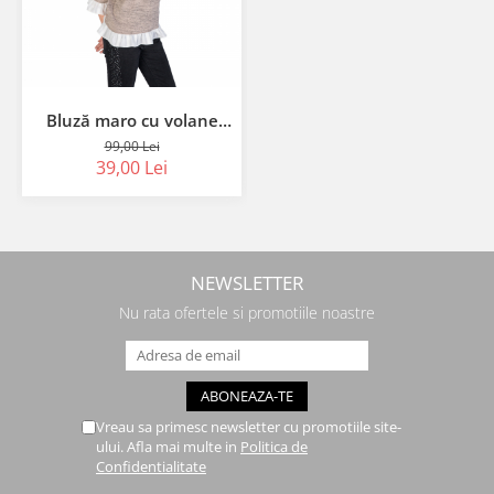
Bluză maro cu volane
albe
99,00 Lei
39,00 Lei
NEWSLETTER
Nu rata ofertele si promotiile noastre
Vreau sa primesc newsletter cu promotiile site-
ului. Afla mai multe in
Politica de
Confidentialitate