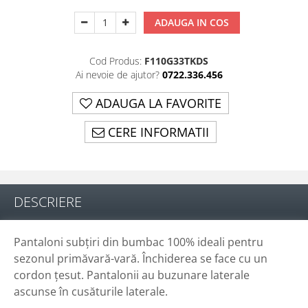
ADAUGA IN COS
Cod Produs:
F110G33TKDS
Ai nevoie de ajutor?
0722.336.456
ADAUGA LA FAVORITE
CERE INFORMATII
DESCRIERE
Pantaloni subțiri din bumbac 100% ideali pentru
sezonul primăvară-vară. Închiderea se face cu un
cordon țesut. Pantalonii au buzunare laterale
ascunse în cusăturile laterale.