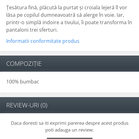
Ţesătura fină, plăcută la purtat și croiala lejeră îl vor
lăsa pe copilul dumneavoatră să alerge în voie. Iar,
printr-o simplă indoire a tivului, îi poate transforma în
pantaloni trei sferturi.
Informatii conformitate produs
COMPOZIȚIE
100% bumbac
REVIEW-URI
(0)
Daca doresti sa iti exprimi parerea despre acest produs
poti adauga un review.