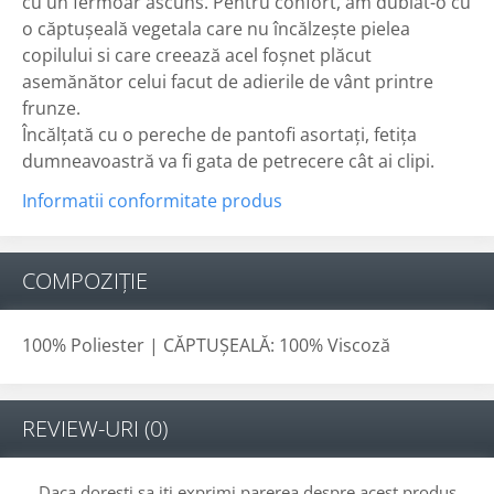
cu un fermoar ascuns. Pentru confort, am dublat-o cu
o căptușeală vegetala care nu încălzește pielea
copilului si care creează acel foșnet plăcut
asemănător celui facut de adierile de vânt printre
frunze.
Încălțată cu o pereche de pantofi asortați, fetița
dumneavoastră va fi gata de petrecere cât ai clipi.
Informatii conformitate produs
COMPOZIȚIE
100% Poliester | CĂPTUȘEALĂ: 100% Viscoză
REVIEW-URI
(0)
Daca doresti sa iti exprimi parerea despre acest produs