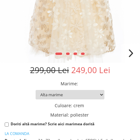
299,00 Lei
249,00 Lei
Marime
:
Culoare
:
crem
Material
:
poliester
Doriti altă marime? Scrie aici marimea dorită
LA COMANDA