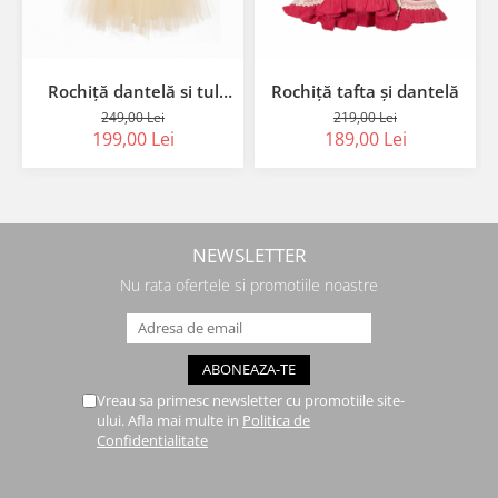
Rochiță dantelă si tul
Rochiță tafta și dantelă
crem
249,00 Lei
219,00 Lei
199,00 Lei
189,00 Lei
NEWSLETTER
Nu rata ofertele si promotiile noastre
Vreau sa primesc newsletter cu promotiile site-
ului. Afla mai multe in
Politica de
Confidentialitate