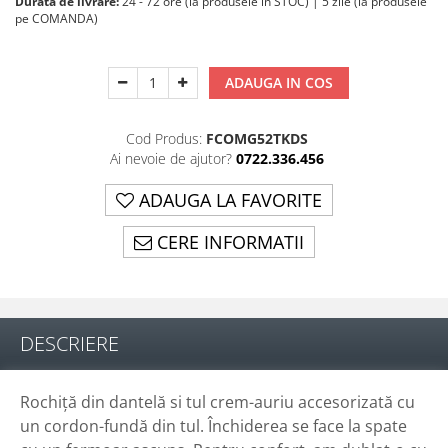
Durata de livrare:
24 - 72 ore (la produsele in STOC) | 5 zile (la produsele
pe COMANDA)
ADAUGA IN COS
Cod Produs:
FCOMG52TKDS
Ai nevoie de ajutor?
0722.336.456
ADAUGA LA FAVORITE
CERE INFORMATII
DESCRIERE
Rochiță din dantelă si tul crem-auriu accesorizată cu
un cordon-fundă din tul. Închiderea se face la spate