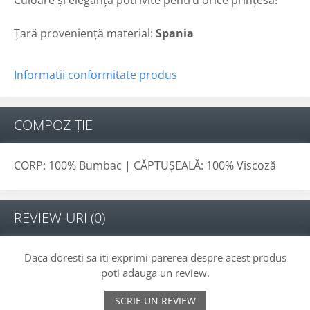
Culoare și eleganță potrivite pentru orice prințesă!
Țară proveniență material:
Spania
Informatii conformitate produs
COMPOZIȚIE
CORP: 100% Bumbac | CĂPTUȘEALĂ: 100% Viscoză
REVIEW-URI
(0)
Daca doresti sa iti exprimi parerea despre acest produs
poti adauga un review.
SCRIE UN REVIEW