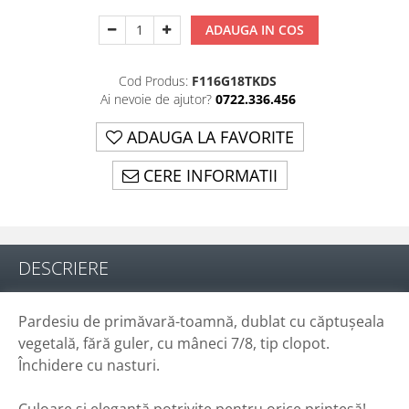
ADAUGA IN COS
Cod Produs:
F116G18TKDS
Ai nevoie de ajutor?
0722.336.456
ADAUGA LA FAVORITE
CERE INFORMATII
DESCRIERE
Pardesiu de primăvară-toamnă, dublat cu căptușeala
vegetală, fără guler, cu mâneci 7/8, tip clopot.
Închidere cu nasturi.