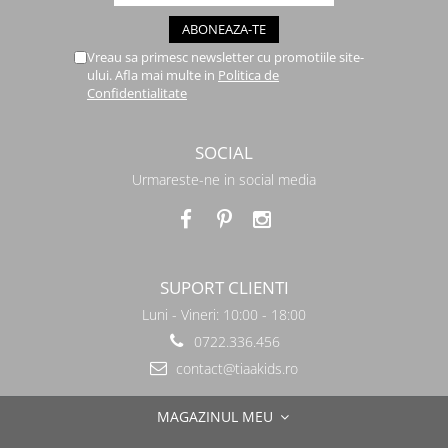
Vreau sa primesc newsletter cu promotiile site-
ului. Afla mai multe in
Politica de
Confidentialitate
SOCIAL
Urmareste-ne in social media
SUPORT CLIENTI
Luni - Vineri: 10:00 - 18:00
0722.336.456
contact@tiaakids.ro
MAGAZINUL MEU